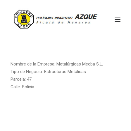
HOME
EMPRESAS
Nombre de la Empresa:
Metalúrgicas Mecba S.L.
Tipo de Negocio:
Estructuras Metálicas
ACTIVIDADES
Parcela:
47
UBICACIÓN
Calle:
Bolivia
MAPA
CONTACTO