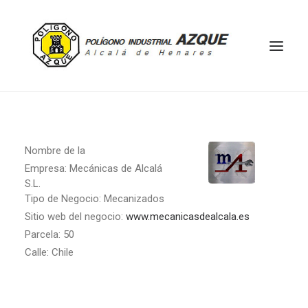
HOME
EMPRESAS
Nombre de la
Empresa:
Mecánicas de Alcalá
ACTIVIDADES
S.L.
UBICACIÓN
Tipo de Negocio:
Mecanizados
Sitio web del negocio:
www.
mecanicasdealcala.es
MAPA
Parcela:
50
CONTACTO
Calle:
Chile