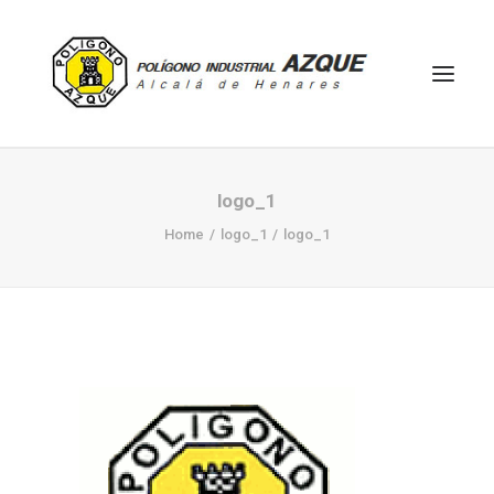
HOME
logo_1
EMPRESAS
Home
logo_1
logo_1
ACTIVIDADES
UBICACIÓN
MAPA
CONTACTO